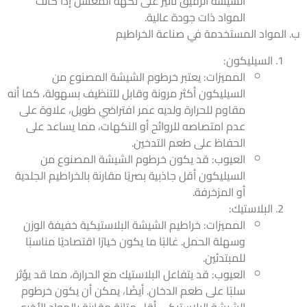
الشيشة الرقيق تأثير على نكهة المعسل إذا كانت
المواد ذات جودة عالية.
المواد المستخدمة في صناعة الخراطيم
السيليكون:
المميزات: يعتبر خرطوم الشيشة المصنوع من
السيليكون أكثر مرونة وقابل للتنظيف بسهولة، كما أنه
مقاوم للحرارة ولديه عمر افتراضي طويل، علاوة على
عدم امتصاصه للروائح أو النكهات، مما يساعد على
الحفاظ على طعم التدخين.
العيوب: قد يكون خرطوم الشيشة المصنوع من
السيليكون أقل جاذبية بصريًا مقارنة بالخراطيم الجلدية
أو المزخرفة.
البلاستيك:
المميزات: خراطيم الشيشة البلاستيكية خفيفة الوزن
وسهلة الحمل. غالبًا ما يكون خيارًا اقتصاديًا مناسبًا
للمبتدئين.
العيوب: قد يتفاعل البلاستيك مع الحرارة، مما قد يؤثر
سلبًا على طعم الدخان. أيضًا، يمكن أن يكون خرطوم
الشيشة البلاستيكي أقل متانة مقارنة بالمواد الأخرى.