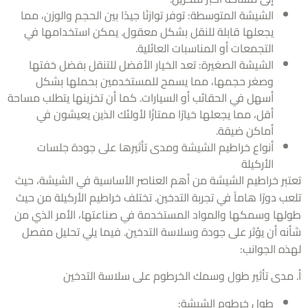
الشيشة المتوسطة: توفر توازنًا جيدًا بين الحجم والوزن، مما
يجعلها قابلة للنقل بشكل معقول. يمكن استخدامها في
التجمعات أو المناسبات العائلية.
الشيشة الصغيرة: تعد الخيار الأفضل للتنقل بفضل خفتها
وصغر حجمها، مما يسمح للمستخدمين بحملها بشكل
أسهل في الحقائب أو السيارات. كما أن تخزينها يتطلب مساحة
أقل، مما يجعلها خيارًا ممتازًا لأولئك الذين يعيشون في
أماكن ضيقة.
أنواع خراطيم الشيشة ومدى تأثيرها على جودة جلسات
الأركيلة
بر خراطيم الشيشة من أهم العناصر الأساسية في الشيشة، حيث
 دورًا هاماً في تجربة التدخين. تختلف خراطيم الأركيلة من حيث
ها وسمكها والمواد المستخدمة في صناعتها، الأمر الذي من
ه أن يؤثر على جودة وسلاسة التدخين. فيما يلي تحليل مفصل
ه الجوانب:
مدى تأثير طول وسمك الخرطوم على سلاسة التدخين
طول خرطوم الشيشة: