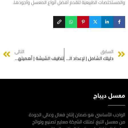
مستخلصات الطبيعية لتقدم أفضل أنواع المعسل وأجودها.
السابق
التالي
دليلك الشامل | لإعداد الشيشة النباتية في المنزل
تنظيف الشيشة | أهميتها ودورها في التأثير على صحة المستخدم
سل ديباج
اجب الأساسي هو ضمان إنتاج فعال وعالي الجودة
معسل التبغ. تمتلك الشركة معايير تصنيع ولوائح