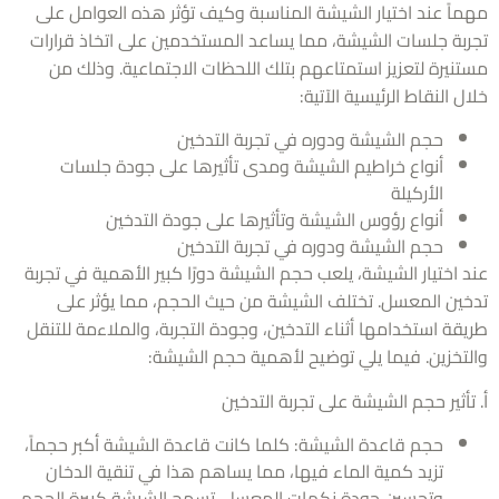
اً عند اختيار الشيشة المناسبة وكيف تؤثر هذه العوامل على
بة جلسات الشيشة، مما يساعد المستخدمين على اتخاذ قرارات
نيرة لتعزيز استمتاعهم بتلك اللحظات الاجتماعية. وذلك من
 النقاط الرئيسية الآتية:
حجم الشيشة ودوره في تجربة التدخين
أنواع خراطيم الشيشة ومدى تأثيرها على جودة جلسات
الأركيلة
أنواع رؤوس الشيشة وتأثيرها على جودة التدخين
حجم الشيشة ودوره في تجربة التدخين
 اختيار الشيشة، يلعب حجم الشيشة دورًا كبير الأهمية في تجربة
ين المعسل. تختلف الشيشة من حيث الحجم، مما يؤثر على
قة استخدامها أثناء التدخين، وجودة التجربة، والملاءمة للتنقل
تخزين. فيما يلي توضيح لأهمية حجم الشيشة:
أثير حجم الشيشة على تجربة التدخين
حجم قاعدة الشيشة: كلما كانت قاعدة الشيشة أكبر حجماً،
تزيد كمية الماء فيها، مما يساهم هذا في تنقية الدخان
وتحسين جودة نكهات المعسل. تسمح الشيشة كبيرة الحجم