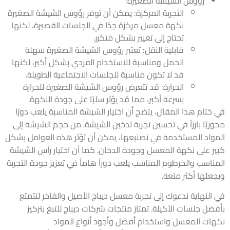
رؤوس الشيشة الصغيرة:
التجربة المركزة: يمكن أن توفر رؤوس الشيشة الصغيرة
نكهة معسل مركزة جدًا في الجلسات القصيرة، لكنها
تحتاج إلى تغيير بشكل متكرر.
قابلية النقل: تعتبر رؤوس الشيشة الصغيرة سهلة
الحمل ومناسبة للاستخدام الفردي بشكل أكبر، لكنها
قد لا تكون مناسبة للجلسات الاجتماعية الطويلة.
الحرارة: قد تتعرض رؤوس الشيشة الصغيرة للحرارة
بسرعة أكبر، مما قد يؤثر سلبًا على جودة النكهة.
ختام هذا المقال، يتضح أن اختيار الشيشة المناسبة يلعب دورًا
ريًا بارزاً في تحسين تجربة تدخين الشيشة. من حجم الشيشة إلى
واد المستخدمة في تصنيعها، يمكن أن تؤثر هذه العوامل بشكل
ر على نكهة المعسل وجودة الدخان. كما أن اختيار رأس الشيشة
ناسب والخرطوم المناسب يلعب دوراً هاماً في تعزيز جودة التجربة
علها أكثر متعة.
النهاية ندعوك إلى تجربة معسل ديباج الأصيل والفاخر لتتمتع
ل جلسات الأكيلة. تمتاز منتجات شركات ديباج للتبغ بتركيز
ات المعسل واستخدام أفضل وأجود أنواع المواد