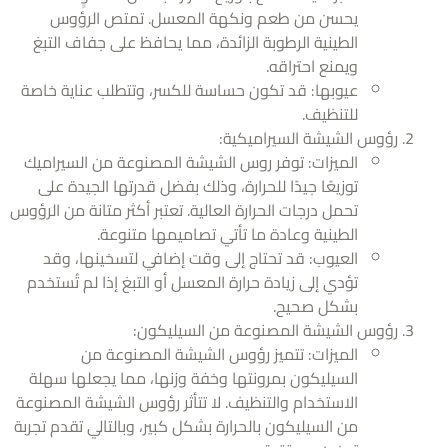
يحسن من طعم ونكهة المعسل. تمتص الرؤوس
الطينية الرطوبة الزائدة، مما يحافظ على جفاف التبغ
ويمنع احتراقه.
عيوبها: قد تكون حساسة للكسر، وتتطلب عناية خاصة
للتنظيف.
رؤوس الشيشة السيراميكية:
الميزات: توفر روس الشيشة المصنوعة من السيراميك
توزيعًا جيدًا للحرارة، وذلك بفضل قدرتها الجيدة على
تحمل درجات الحرارة العالية. تعتبر أكثر متانة من الرؤوس
الطينية وعادة ما تأتي تصاميمها متنوعة.
العيوب: قد تحتاج إلى وقت إضافي لتسخينها، وقد
تؤدي إلى زيادة حرارة المعسل أو التبغ إذا لم تُستخدم
بشكل صحيح.
رؤوس الشيشة المصنوعة من السيليكون:
الميزات: تتميز رؤوس الشيشة المصنوعة من
السيليكون بمرونتها وخفة وزنها، مما يجعلها سهلة
الاستخدام والتنظيف. لا تتأثر رؤوس الشيشة المصنوعة
من السيليكون بالحرارة بشكل كبير، وبالتالي تقدم تجربة