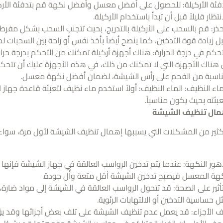
فئة الأركيلة: للحصول على أفضل معسل وأفضل نكهة قم بتدفئة الأرك
انتظار قليلاً قبل أن تبدأ باستخدام الأركيلة.
حذر: قم بالسحب على الأركيلة بالتدريج، بحيث تتجنب السحب بشكل مفرط 
ل زيادة قوة التدخين، كما ينصح أيضاً بأخذ نفس أو راحة بين السحبات
تحكم في درجة الحرارة: هناك أجهزة أركيلة تمكنك من التحكم بدرجة حرار
اسبة من الفحم على رأس الشيشة، لضمان أفضل نكهة معسل.
ماء النظيف: الماء النظيف: أولاً استخدم ماء نظيف لتعبئة قاعدة جها
عبئته بحيث يكون مناسباً.
همال تنظيف الشيشة
ثير من المشكلات التي يسببها إهمال تنظيف الشيشة لأول مرة، سواء ع
هور النكهة: عندما يتم تدخين الرواسب العالقة في جهاز الشيشة فإنها ت
هة المعسل فيصبح تدخين الشيشة أقل متعة وأٌل جودة.
تأثير على الصحة: قد تتحول الرواسب العالقة في الشيشة إلى مواد ضار
ل حساسية التدخين أو الالتهابات الرئوية.
ف الأجزاء: قد يعمل عدم تنظيف الشيشة على تلف بعض أجزائها وقد يؤد