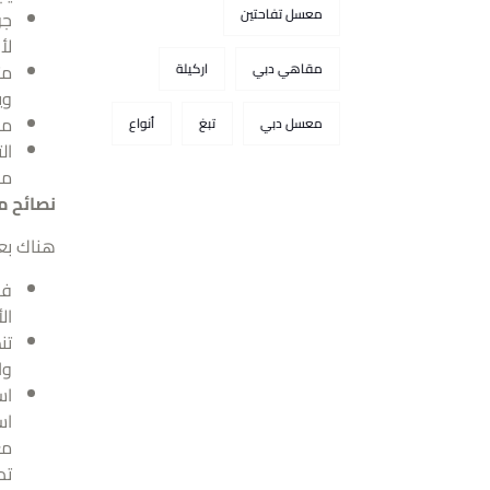
معسل تفاحتين
جو
لأ
مت
مقاهي دبي
اركيلة
وي
مظ
معسل دبي
تبغ
أنواع
ال
ما
نصائح م
هناك بعض
فح
ال
تن
وا
اس
اس
مغ
تد