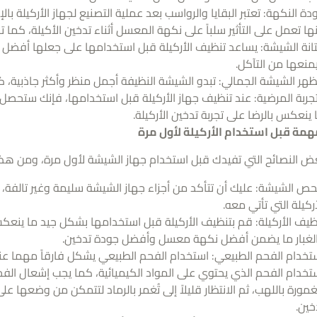
دة النكهة: تعتبر البقايا والرواسب بعد عملية التصنيع لجهاز الأركيلة بالإ
نها تعمل على التأثير سلباً على نكهة المعسل أثناء تدخين الأكيلة، كما 
انة الشيشة: يساعد تنظيف الأركيلة قبل استخدامها على جعلها أفضل
منعها من التآكل.
هر الشيشة الجمالي: تبدو الشيشة النظيفة أجمل منظر وأكثر جاذبية
تجربة المرضية: عند تنظيف جهاز الأركيلة قبل استخدامها، فإنك ست
 ينعكس بالرضا على تجربة تدخين الأركيلة.
همة قبل استخدام الأركيلة لأول مرة
 النصائح التي تفيدك قبل استخدام جهاز الشيشة لأول مرة، ومن هذا ا
ص الشيشة: عليك أن تتأكد من أجزاء جهاز الشيشة سليمة وغير تالفة، 
أركيلة التي تأتي معه.
ظيف الأركيلة: قم بتنظيف الأركيلة قبل استخدامها بشكل جيد ما ينعكس إ
لغبار ما يضمن أفضل نكهة معسل وأفضل جودة تدخين.
تخدام الفحم الطبيعي: استخدام الفحم الطبيعي يشكل فارقاً مهما عند 
تخدام الفحم الذي يحتوي على المواد الكيميائية، كما يجب إشعال الفح
مورة باللهب، ثم الانتظار قليلاً إلى تُغمر بالرماد لتتمكن من وضع
خين.