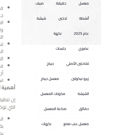
معسل
حقيقة
صيف
فص
جه
أنشطة
تدخين
شيشة
ال
وا
عام 2025
نكهة
ال
تن
عضوي
جلسات
ال
ال
تفاحتين الأصلي
ديباج
فح
أن
زيرو نيكوتين
معسل ديباج
اس
أهمية ت
الشيشة
مكونات المعسل
إن تنظي
التي تو
حقائق
صناعة المعسل
ال
معسل عنب نعنع
نكهات
بق
يج