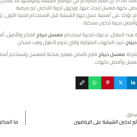
ف الأداء: إن الغبار المتراكم في مواسير الشيشة وفوهتها قد يشكل 
ضل نكهة معسل تبحث عنها، ويجهل تجربة التدخين غير مرضية.
ام، نؤكد على أهمية غسل جهاز الشيشة قبل الاستخدام للمرة الأولى،
فضل تجربة تدخين ممكنة.
 هذا المقال، ندعوك لتجربة استخدام
معسل ديباج
الفاخر والأصيل، 
باج،
حيث النكهات المتوازنة والتي تدوم لأطول وقت ممكن.
شركة
معسل ديباج
تلتزم بأفضل معايير صناعة المعسل وتستخدم أفضل ا
عسل وأفضل نكهات.
سابق
ثير تدخين الشيشة على الرياضيين
ما المكان