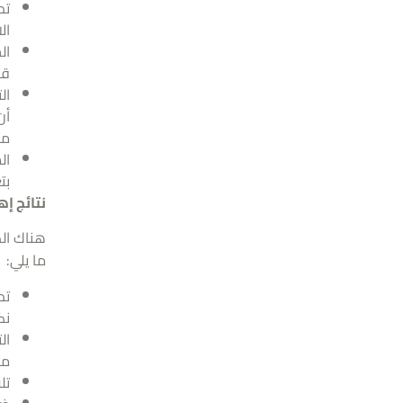
تد
ال
ال
قب
ال
من
ال
بت
نتائج إ
هناك الك
ما يلي:
تد
نك
ال
مث
تل