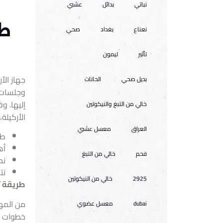
نباتي
بدائل
عشبي
طر
نعناع
بغداد
صحي
تأثير
ليمون
جهاز الأ
بديل صحي
الحانات
وجلسات 
إليها. و
خالي من التبغ والنيكوتين
الأركيلة،
العراق
معسل عشبي
طر
أه
فحم
خالي من التبغ
نص
نت
2925
خالي من النيكوتين
طريقة ت
من المهم
dubai
معسل عضوي
خطوات ت