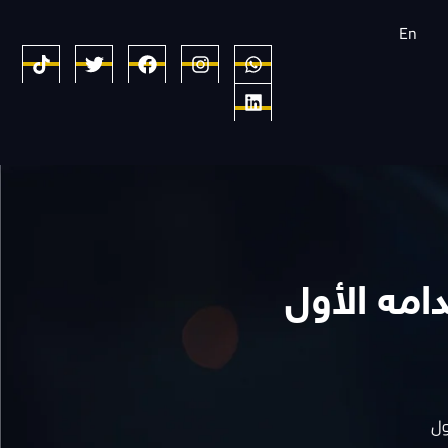
En
مه الأول
ول