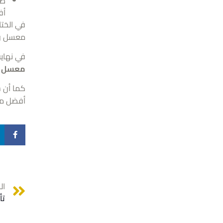
ضع
أف
في الخت
معسل وأ
في نهاية
معسل دي
كما أن 
أفضل م
ال
تأ