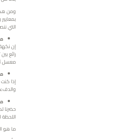
ومن هذا 
بمعايير 
التي ننص
مع
إن نكهة 
رائع بين
معسل ثل
مع
إذا كنت 
والدفء ن
مع
حضرنا لك
اللحظة ا
ما هو ا