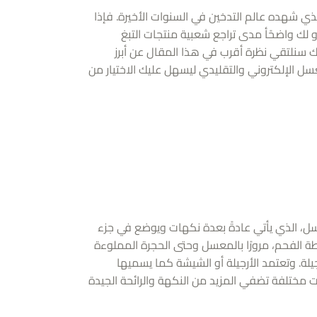
لذي شهده عالم التدخين في السنوات الأخيرة. فإذا
 لك واضحًأ مدى تراجع شعبية منتجات التبغ
 لذلك سنلتقي نظرة أقرب في هذا المقال عن أبرز
سل الإلكتروني والتقليدي ليسهل عليك الاختيار من
سل، الذي يأتي عادةً بعدة نكهات ويوضع في جزء
ة الفحم، مرورًا بالمعسل وحتى الحجرة المملوءة
ة. وتعتمد الأرجيلة أو الشيشة كما يسميها
مختلفة تضفي المزيد من النكهة والرائحة الجيدة