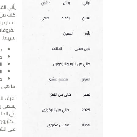
نباتي
بدائل
عشبي
يأتي الف
كنت من ا
نعناع
بغداد
صحي
التقليدي
الفروقات
تأثير
ليمون
بينهما.
بديل صحي
الحانات
ما
ما
ال
خالي من التبغ والنيكوتين
ال
ما
العراق
معسل عشبي
ما هي ا
فحم
خالي من التبغ
تُعرف ال
يسمى رأس
2925
خالي من النيكوتين
في الماء
الكثيرون
dubai
معسل عضوي
على الش