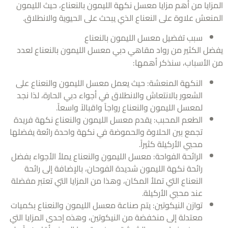
زايا من أهم مزايا معسل نكهة الليمون بالنعناع، حيث الليمون
نعش علاوة على النعناع الذي يبحث على الحيوية والانطلاق.
سبب تفضيل معسل الليمون بالنعناع
ل الكثير من رواد مقاهي دبي معسل الليمون بالنعناع لعدد
الأسباب، سنذكر أهمها:
النكهة المنعشة: حيث يعمل معسل الليمون والنعناع على
الشعور بالانتعاش والانطلاق في أجواء دبي الحارة، لذا نجد
لمعسل الليمون والنعناع رواجاً واقبالاً واسعاً.
الطعم المحبب: يقدم معسل الليمون والنعناع نكهة فريدة
تجمع بين الحلاوة والحموضة في نكهة واحدة رائعة يفضلها
محبي الأركيلة كثيراً.
الرائحة الفواحة: معسل الليمون والنعناع يملأ الأجواء بفضل
رائحة نكهة الليمون شديدة الفوحان، بالإضافة إلى رائحة
النعناع التي تملأ المكان، وهذا من المزايا التي تعتبر مفضلة
عند محبي الأركيلة.
توازن النيكوتين: يتم صناعة معسل الليمون والنعناع بكميات
معتدلة إلى منخفضة من النيكوتين، وهذه إحدى المزايا التي