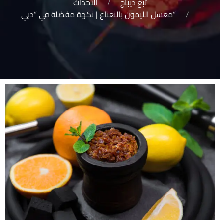
تبغ ديباج
الأحداث
“معسل الليمون بالنعناع | نكهة مفضلة في “دبي