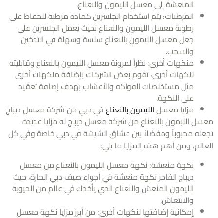
المنعشة إلى معسل الليمون والنعناع.
المرطبات: يتم استخدام الجلسرين كمادة مرطبة للحفاظ على
رطوبة معسل الليمون والنعناع بحيث يعمل الجلسرين على
جعل معسل الليمون بالنعناع سلسة وسهلة في التدخين
والسحب.
منكهات أخرى: نظراً لمرونة معسل الليمون بالنعناع وقابليته
لنكهات أخرى، تقوم بعض الشركات بإضافة منكهات أخرى
مثل مستخلصات الفواكه والأعشاب بهدف إضافة تعقيد
على النكهة.
مزايا معسل
الليمون بالنعناع
في دبي من شركة معسل ديباج
ل الليمون بالنعناع من شركة معسل ديباج له مزايا عديدة
له محبوباً ومفضلاً بين عشاق الشيشة في دبي خاصة وفي كل
لم، ومن أهم هذه المزايا ما يلي:
نكهة منعشة: نكهة معسل الليمون بالنعناع من معسل
ديباج الفاخر نكهة منعشة في أجواء صيف دبي الحارة، حيث
الليمون المنعش والنعناع الذي يأخذك في عالم من الحيوية
والانتعاش.
إمكانية إضافتها لنكهات أخرى: من أبرز مزايا نكهة معسل