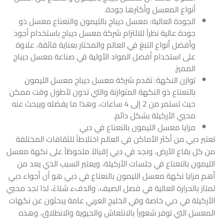
أنواع المعسل وأكثرها جودة.
الجودة العالية: معسل ديباج بالليمون والنعناع معسل ذو
جودة عالية نظراً للالتزام شركة معسل ديباج باستخدام أجود
وأفضل أنواع التبغ في العالم والمختار بعناية فائقة، علاوة
على استخدام أفضل المواد الأولية في صناعة معسل ديباج
المميز.
توازن النكهة: تقدم شركة معسل ديباج معسل الليمون
بالنعناع ذو النكهة المتوازنة والتي تدون لأطول وقت ممكن
حيث تستمر من 2 إلى 4 ساعات، وهذا ما يفضله ويبحث عنه
محبي الأركيلة بشكل دائم.
مزايا معسل الليمون بالنعناع في دبي
ر دبي من أكثر الأماكن في العالم اختلاطاً للثقافات المختلفة
كل بقاع الأرض، ونجد في دبي إقبالاً ملحوظاً على نكهة معسل
يمون بالنعناع في جلسات الأركيلة، ويعتبر السبب الذي يعد من
 مزايا نكهة معسل الليمون بالنعناع في دبي هو أن أجواء دبي
از بالحرارة العالية في فصل الصيف، والدفء شتاءً، لذا تجد محبي
ركيلة في دبي خاصة وفي الخليج العربي عامة يبحثون عن نكهات
عسل التي توفر شعوراً بالانتعاش والحيوية والانطلاق، وهذه