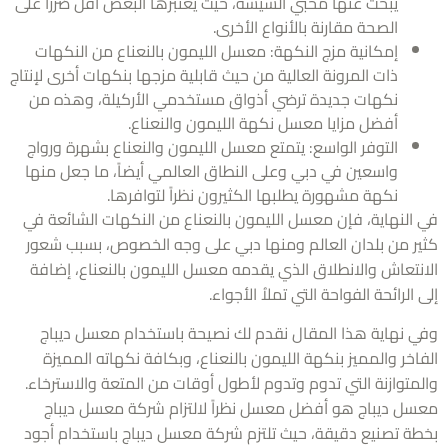
يبحث عنها محبي الشيشة، حيث يعتبرها البعض أقل ضرراً على
الصحة مقارنة بالأنواع الأخرى.
إمكانية مزج النكهة: معسل الليمون بالنعناع من النكهات
ذات المرونة العالية من حيث قابلية مزجها بنكهات أخرى لإنتاج
نكهات جديدة ترضي أذواق مستخدمي الأركيلة، وهذه من
أفضل مزايا معسل نكهة الليمون والنعناع.
التوفر الواسع: يتمتع معسل الليمون والنعناع بشهرة ورواج
واسعين في دبي وعلى النطاق العالمي أيضاً، ما جعل منها
نكهة مشهورة يطلبها الكثيرون نظراً لتوافرها.
النهاية، فإن معسل الليمون بالنعناع من النكهات الشائعة في
ر من بلدان العالم ومنها دبي على وجه الخصوص، بسبب شعور
نتعاش والانطلاق الذي يقدمه معسل الليمون بالنعناع، إضافة
الرائحة الفواحة التي تملاُ الأجواء.
 نهاية هذا المقال نقدم لك نصيحة باستخدام معسل ديباج
خر والمميز بنكهة الليمون بالنعناع، وبكافة نكهاته المميزة
متوازنة التي تدوم وتدوم لأطول أوقات من المتعة والاسترخاء.
ل ديباج هو أفضل معسل نظراً لالتزام شركة معسل ديباج
ة تصنيع دقيقة، حيث تلتزم شركة معسل ديباج باستخدام أجود