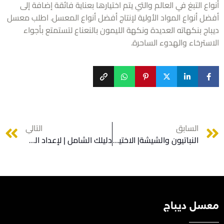
ع التبغ في العالم والتي يتم اختيارها بعناية فائقة إضافة إلى
ل أنواع المواد الأولية لإنتاج أفضل أنواع المعسل. اطلب معسل
ج بنكهاته العديدة ونكهة الليمون بالنعناع لتستمتع بأجواء
سترخاء والهدوء الساحرة.
السابق
التالي
النباتيون والشيشة| الاختيار الأنسب اليوم لعشاق الشيشة النباتيين
دليلك الشامل | لإعداد الشيشة النباتية في المنزل
سل ديباج