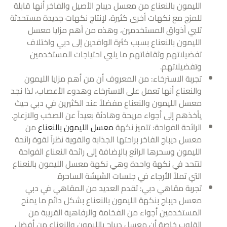
الليمون بالنعناع من معسل ديباج الأصيل والفاخر أنها قابلة
للمزج مع نكهات أخرى كثيرة، لإنتاج نكهات جديدة مستحدثة
تلبي أذواق المستخدمين، وهذه من أهم مزايا معسل
الليمون بالنعناع بسبب كثرة الوافدين إلى دبي واختلاف
تفضيلاتهم وثقافاتهم ما يلبي احتياجات المستخدمين
وتفضيلاتهم.
تجربة الاسترخاء: من المعروف أن من أهم مزايا الليمون
والنعناع أنها تعمل على الاسترخاء وهدوء الأعصاب، لذا نجد
معسل الليمون والنعناع مفضلاً عند الكثيرين في دبي حيث
يأخذهم إلى أجواء مريحة وهادئة بعيداً عن الصخب والازعاج.
الرائحة الفواحة: تتميز نكهة
معسل الليمون بالنعناع
من
معسل ديباج الفاخر براحتها الجذابة والقوية نظراً لقوة رائحة
الليمون وسحرها الرائع بالإضافة إلى رائحة النعناع الفواحة
لتتحد في نكهة واحدة وهي نكهة معسل الليمون بالنعناع
التي تملاً الأرجاء في جلسات الشيشة الساحرة.
تجربة مقاهي دبي: تقدم العديد من المقاهي في دبي
معسل ديباج بنكهة الليمون بالنعناع بشكل دائم ما يمنح
المستخدمين أجواء من الفخامة والرفاهية القريبة من
القلوب خاصة أن معسل ديباج بالليمون والنعناع من أفضل