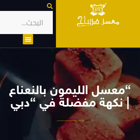
معسل الليمون بالنعناع
| نكهة مفضلة في “دبي