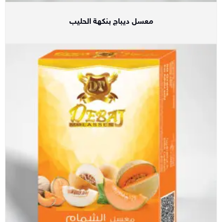
معسل ديباج بنكهة الحليب