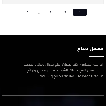
...
12
3
2
1
سل ديباج
اجب الأساسي هو ضمان إنتاج فعال وعالي الجودة
معسل التبغ. تمتلك الشركة معايير تصنيع ولوائح
مة للحفاظ على سلامة المنتج واتساقه.