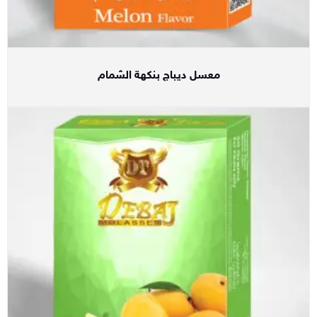
معسل ديباج بنكهة الشمام