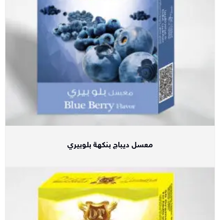
معسل ديباج بنكهة بلوبيري