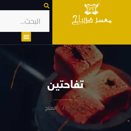
تفاحتين
تبغ ديباج
المنتج