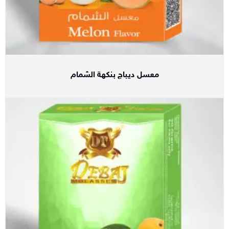
معسل ديباج بنكهة الشمام