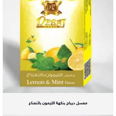
معسل ديباج بنكهة الليمون بالنعناع