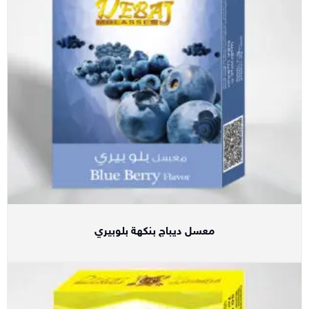
معسل ديباج بنكهة بلوبيري