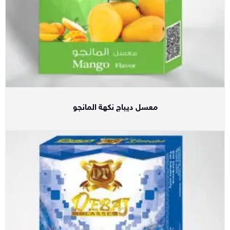
معسل ديباج نكهة المانجو