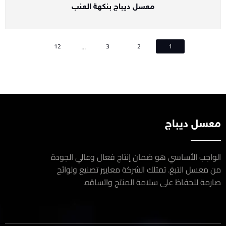
معسل ديباج بنكهة العنب
...
12
3
2
1
سل ديباج
اجب الأساسي هو ضمان إنتاج فعال وعالي الجودة
معسل التبغ. تمتلك الشركة معايير تصنيع ولوائح
مة للحفاظ على سلامة المنتج واتساقه.