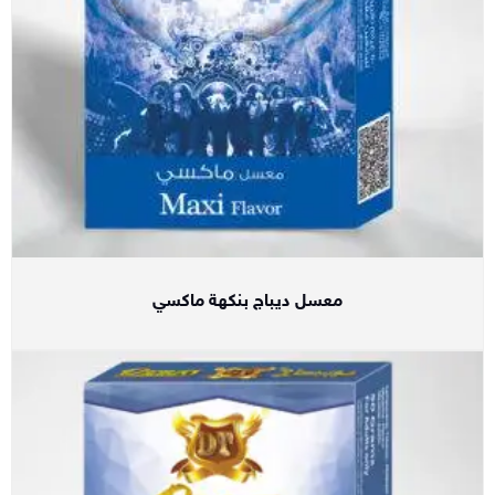
معسل ديباج بنكهة ماكسي