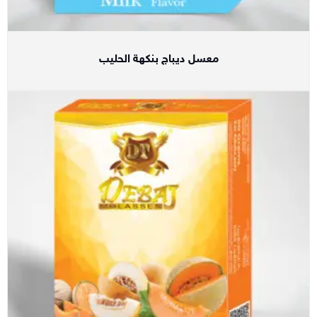
معسل ديباج بنكهة الحليب