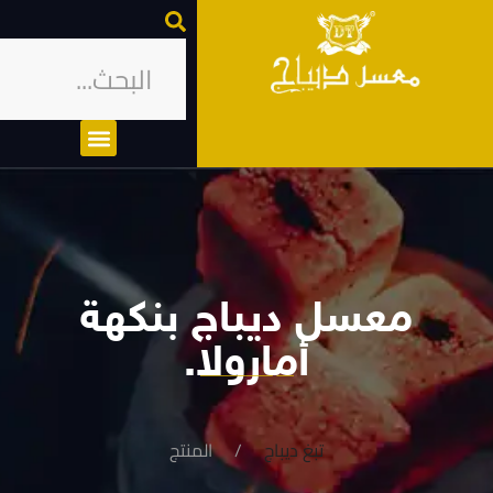
معسل ديباج بنكهة
أمارولا.
تبغ ديباج
المنتج