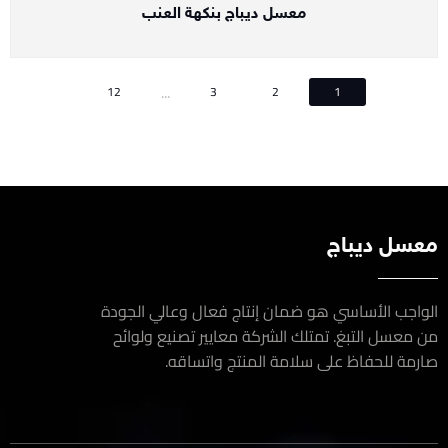
معسل ديباج بنكهة العنب
...
12
3
2
1
سل ديباج
اجب الأساسي هو ضمان إنتاج فعال وعالي الجودة
معسل التبغ. تمتلك الشركة معايير تصنيع ولوائح
مة للحفاظ على سلامة المنتج واتساقه.