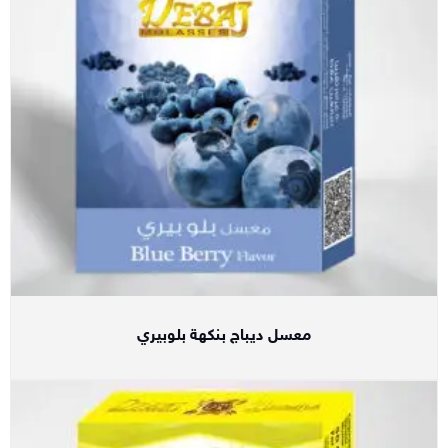
معسل ديباج بنكهة بلوبيري