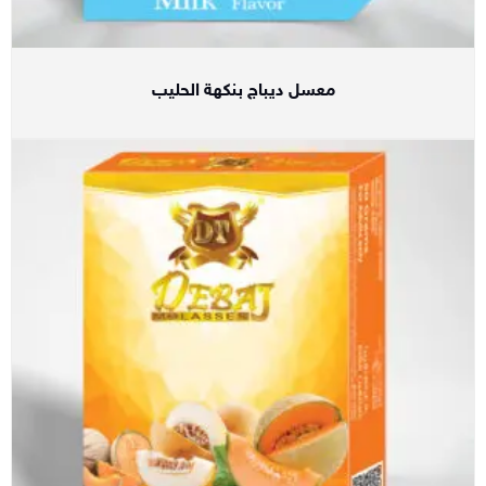
معسل ديباج بنكهة الحليب