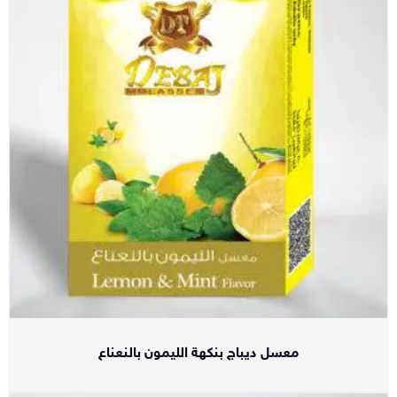
معسل ديباج بنكهة الليمون بالنعناع