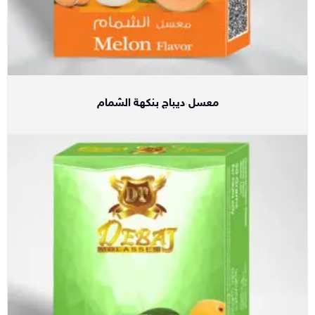
معسل ديباج بنكهة الشمام