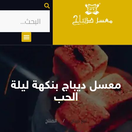
معسل ديباج بنكهة ليلة
الحب
تبغ ديباج
المنتج