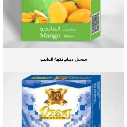
معسل ديباج نكهة المانجو