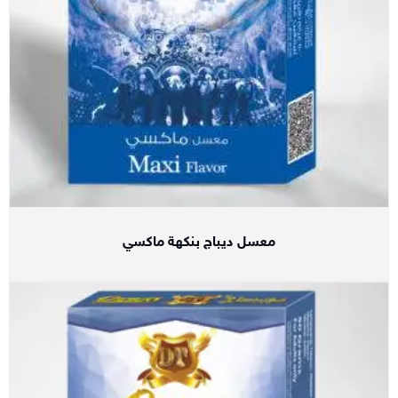
معسل ديباج بنكهة ماكسي