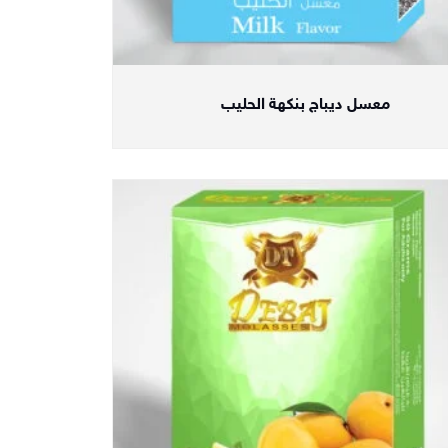
معسل ديباج بنكهة الحليب