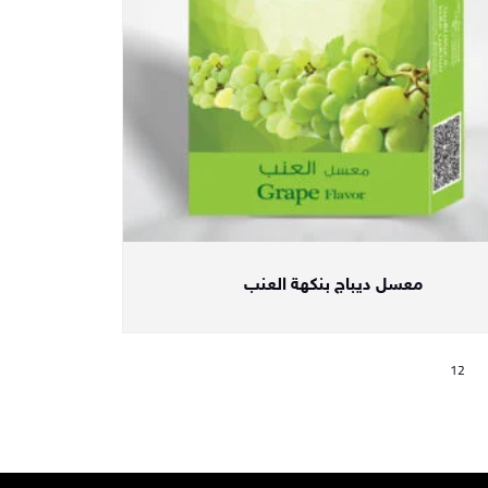
معسل ديباج بنكهة العنب
12