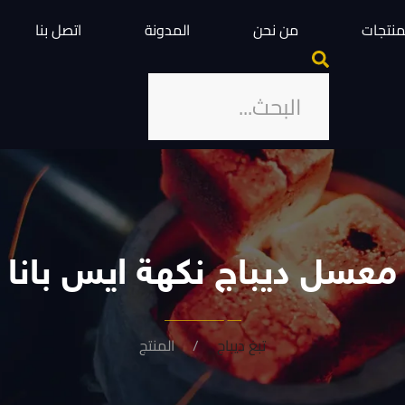
منتجات
من نحن
المدونة
اتصل بنا
معسل ديباج نكهة ايس بانا
تبغ ديباج
المنتج