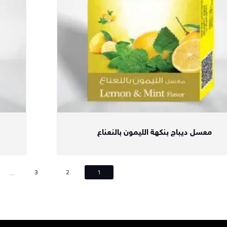
معسل ديباج بنكهة الليمون بالنعناع
...
3
2
1