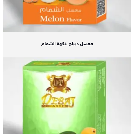
معسل ديباج بنكهة الشمام