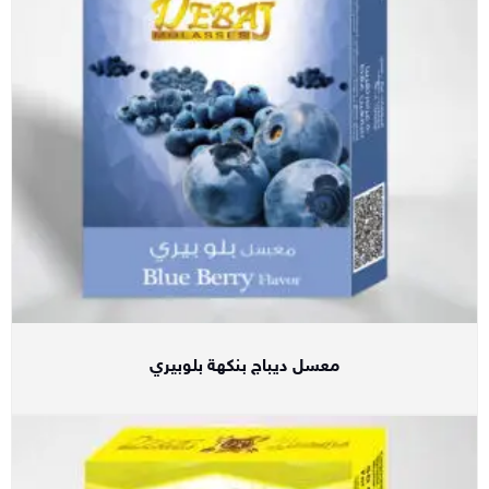
معسل ديباج بنكهة بلوبيري