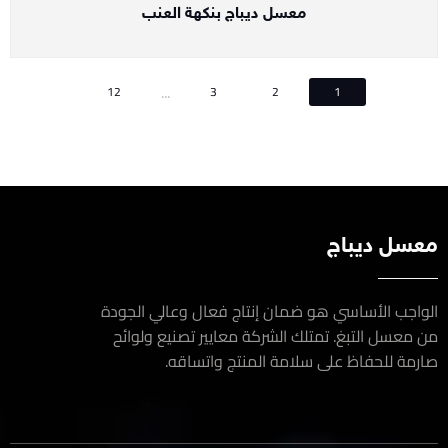
معسل ديباج بنكهة العنب
...
12
3
2
1
سل ديباج
اجب الأساسي هو ضمان إنتاج فعال وعالي الجودة
معسل التبغ. تمتلك الشركة معايير تصنيع ولوائح
مة للحفاظ على سلامة المنتج واتساقه.