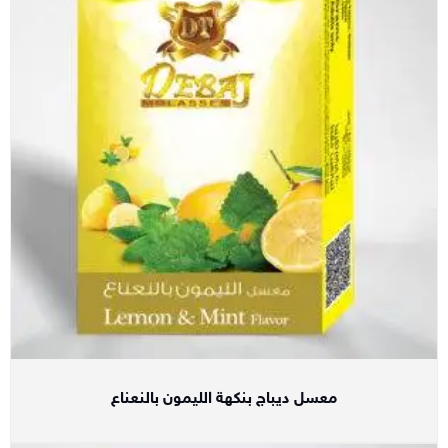
معسل ديباج بنكهة الليمون بالنعناع