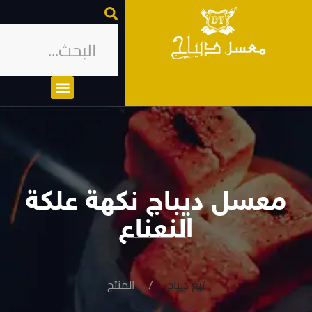
معسل ديباج نكهة علكة
النعناع
تبغ ديباج
المنتج