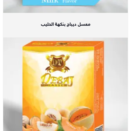
معسل ديباج بنكهة الحليب