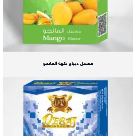
معسل ديباج نكهة المانجو