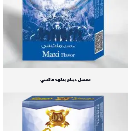
معسل ديباج بنكهة ماكسي