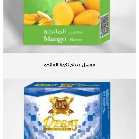
معسل ديباج نكهة المانجو