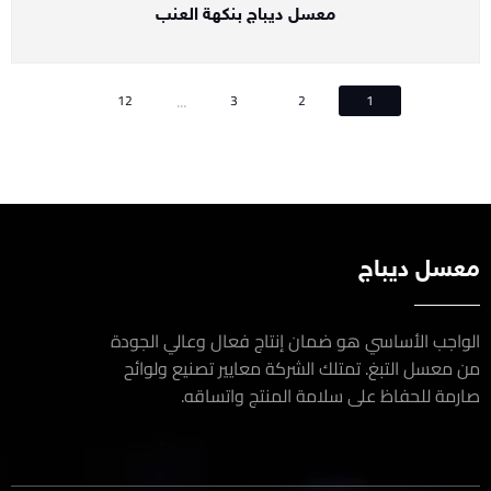
معسل ديباج بنكهة العنب
...
12
3
2
1
سل ديباج
اجب الأساسي هو ضمان إنتاج فعال وعالي الجودة
معسل التبغ. تمتلك الشركة معايير تصنيع ولوائح
مة للحفاظ على سلامة المنتج واتساقه.