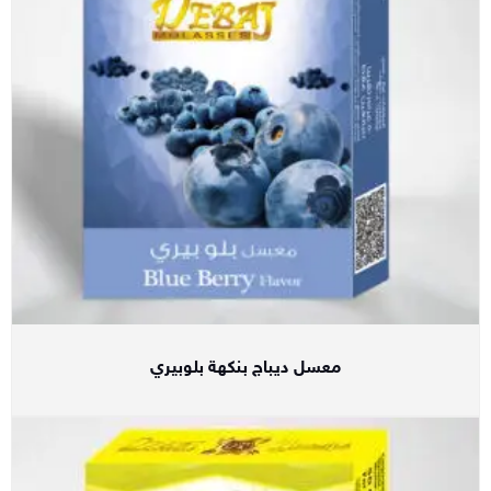
معسل ديباج بنكهة بلوبيري