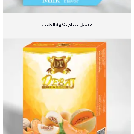
معسل ديباج بنكهة الحليب