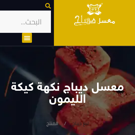
معسل ديباج نكهة كيكة
الليمون
تبغ ديباج
المنتج