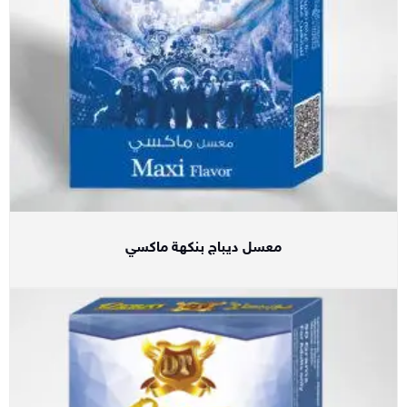
معسل ديباج بنكهة ماكسي