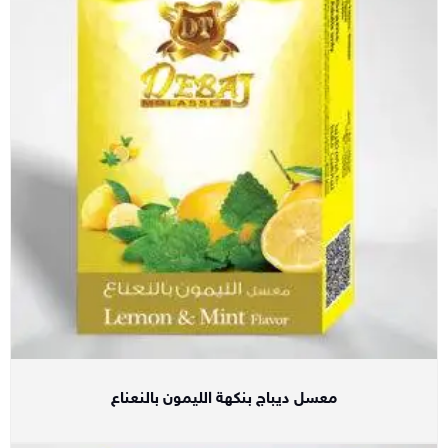
معسل ديباج بنكهة الليمون بالنعناع