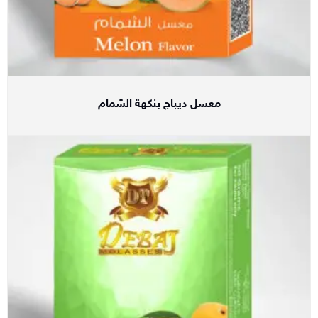
معسل ديباج بنكهة الشمام