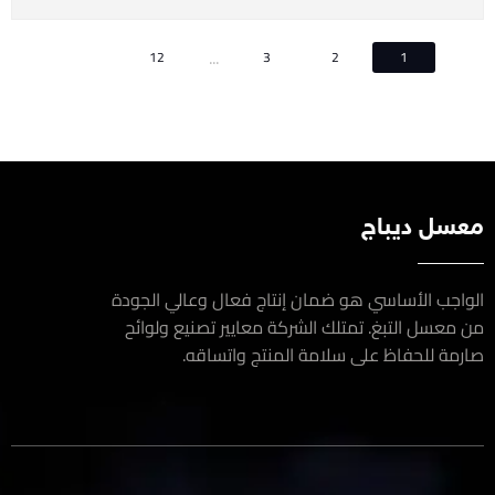
...
12
3
2
1
سل ديباج
اجب الأساسي هو ضمان إنتاج فعال وعالي الجودة
معسل التبغ. تمتلك الشركة معايير تصنيع ولوائح
مة للحفاظ على سلامة المنتج واتساقه.