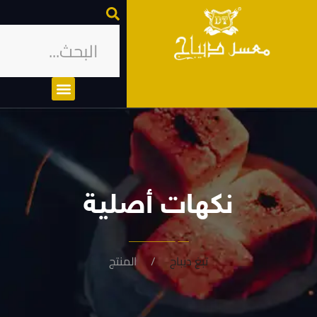
نكهات أصلية
تبغ ديباج
المنتج