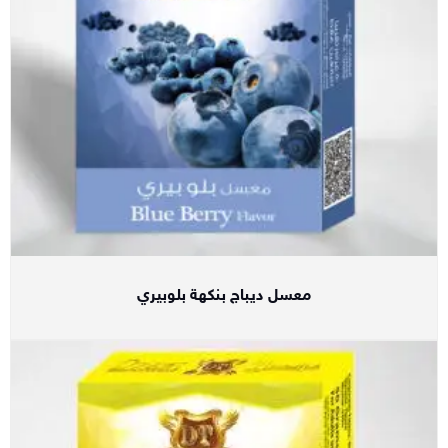
معسل ديباج بنكهة بلوبيري