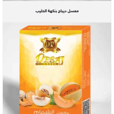
معسل ديباج بنكهة الحليب