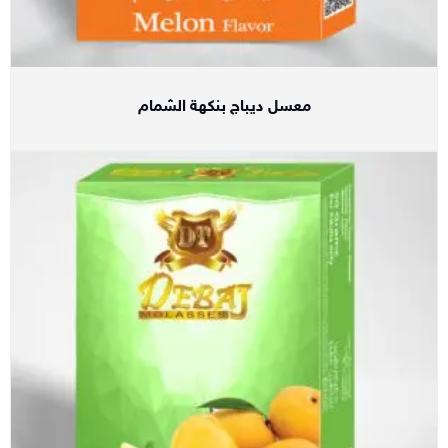
معسل ديباج بنكهة الشمام