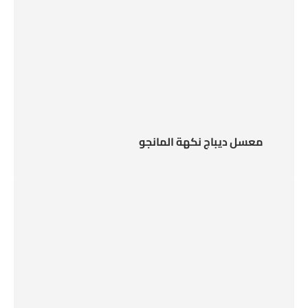
معسل ديباج نكهة المانجو