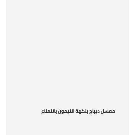
معسل ديباج بنكهة الليمون بالنعناع