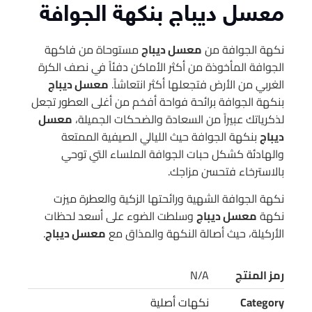
معسل ديباج بنكهة الجوافة
نكهة الجوافة من
معسل ديباج
مستوحاة من فاكهة
الجوافة المأخوذة من أكثر الأماكن دفئاً في نصف الكرة
الغربي من الأرض فتجعلها أكثر انتعاشاً.
معسل ديباج
بنكهة الجوافة برائحة فواحة أفخم من أغلى العطور تجعل
لذكرياتك عبيراً من السعادة والضحكات الجميلة،
معسل
ديباج
بنكهة الجوافة حيث الليالي الصيفية الممتعة
والهادئة كشكل حبات الجوافة الملساء التي توحي
بالاسترخاء فتحسن مزاجك.
نكهة الجوافة الشهية ورائحتها الزكية والعطرة ميزت
نكهة
معسل ديباج
وسلطت الضوء على أسعد لحظات
الأركيلة، حيث أصالة النكهة والمذاق مع
معسل ديباج
.
رمز المنتج
N/A
Category
نكهات أصلية