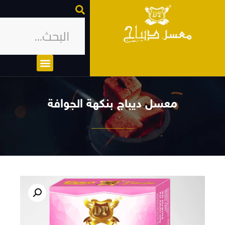
معسل ديباج بنكهة الجوافة