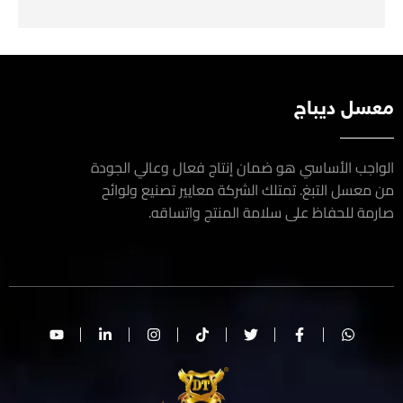
سل ديباج
اجب الأساسي هو ضمان إنتاج فعال وعالي الجودة
معسل التبغ. تمتلك الشركة معايير تصنيع ولوائح
مة للحفاظ على سلامة المنتج واتساقه.