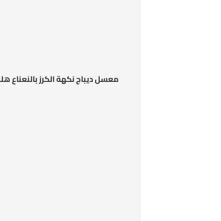
معسل ديباج نكهة الكرز بالنعناع هلز