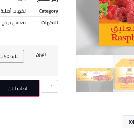
Category
نكهات أصلية
النكهات
معسل ديباج ب
الوزن
اطلب الان