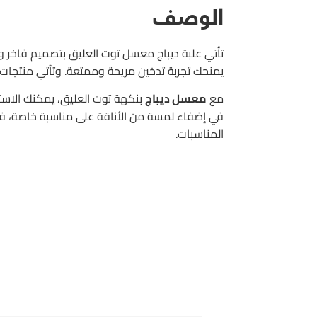
الوصف
تأتي علبة ديباج معسل توت العليق بتصميم فاخر وأ
يمنحك تجربة تدخين مريحة وممتعة. وتأتي منتجات
مع
معسل ديباج
بنكهة توت العليق، يمكنك الاست
في إضفاء لمسة من الأناقة على مناسبة خاصة، فإن
المناسبات.