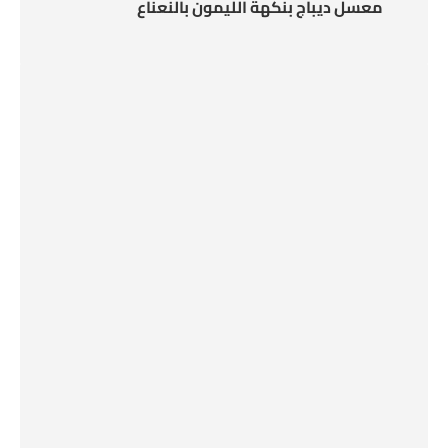
معسل ديباج بنكهة الليمون بالنعناع