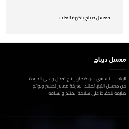
معسل ديباج بنكهة العنب
سل ديباج
اجب الأساسي هو ضمان إنتاج فعال وعالي الجودة
معسل التبغ. تمتلك الشركة معايير تصنيع ولوائح
مة للحفاظ على سلامة المنتج واتساقه.