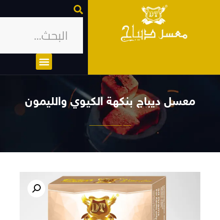
معسل ديباج بنكهة الكيوي والليمون