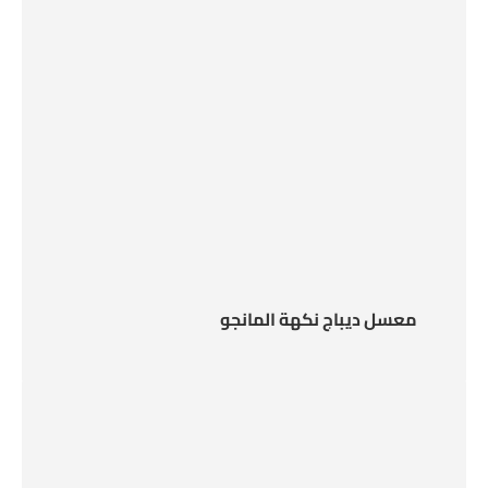
معسل ديباج نكهة المانجو