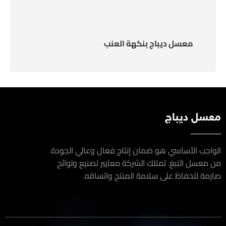
معسل ديباج بنكهة العنب
سل ديباج
اجب الأساسي هو ضمان إنتاج فعال وعالي الجودة
معسل التبغ. تمتلك الشركة معايير تصنيع ولوائح
مة للحفاظ على سلامة المنتج واتساقه.