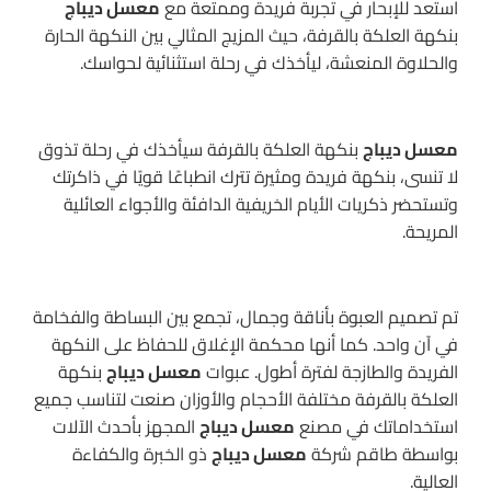
استعد للإبحار في تجربة فريدة وممتعة مع
معسل ديباج
بنكهة العلكة بالقرفة، حيث المزيج المثالي بين النكهة الحارة
والحلاوة المنعشة، ليأخذك في رحلة استثنائية لحواسك.
معسل ديباج
بنكهة العلكة بالقرفة سيأخذك في رحلة تذوق
لا تنسى، بنكهة فريدة ومثيرة تترك انطباعًا قويًا في ذاكرتك
وتستحضر ذكريات الأيام الخريفية الدافئة والأجواء العائلية
المريحة.
تم تصميم العبوة بأناقة وجمال، تجمع بين البساطة والفخامة
في آن واحد. كما أنها محكمة الإغلاق للحفاظ على النكهة
الفريدة والطازجة لفترة أطول. عبوات
معسل ديباج
بنكهة
العلكة بالقرفة مختلفة الأحجام والأوزان صنعت لتناسب جميع
استخداماتك في مصنع
معسل ديباج
المجهز بأحدث الآلات
بواسطة طاقم شركة
معسل ديباج
ذو الخبرة والكفاءة
العالية.