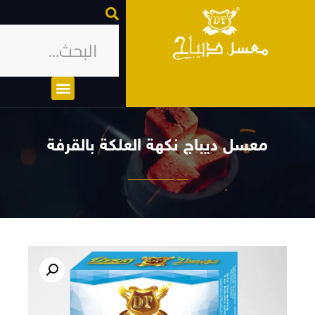
معسل ديباج نكهة العلكة بالقرفة