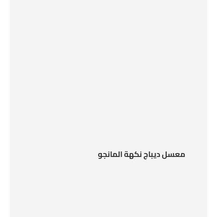
معسل ديباج نكهة المانجو