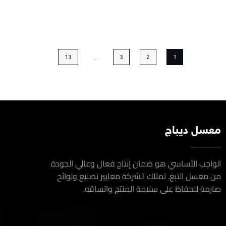
...
13
3
2
1
سل ديباج
اجب الأساسي هو ضمان إنتاج فعال وعالي الجودة
معسل التبغ. تمتلك الشركة معايير تصنيع ولوائح
مة للحفاظ على سلامة المنتج واتساقه.