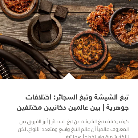
تبغ الشيشة وتبغ السجائر: اختلافات
جوهرية | بين عالمين دخانيين مختلفين
كيف يختلف تبغ الشيشة عن تبغ السجائر | أبرز الفروق من
المعروف عالمياً أن عالم التبغ واسع ومتعدد الأنواع، لكن
الأكثر شهرة واستخداماً هما تبغ