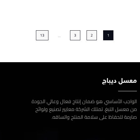
...
13
3
2
1
سل ديباج
اجب الأساسي هو ضمان إنتاج فعال وعالي الجودة
معسل التبغ. تمتلك الشركة معايير تصنيع ولوائح
مة للحفاظ على سلامة المنتج واتساقه.