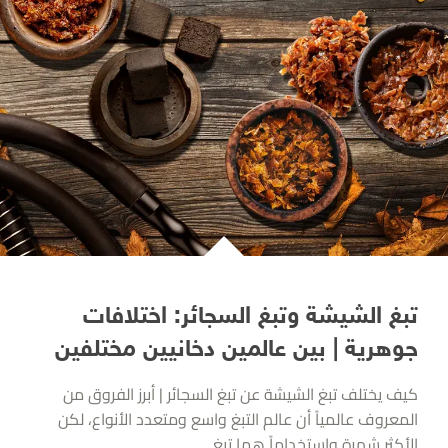
تبغ الشيشة وتبغ السجائر: اختلافات
جوهرية | بين عالمين دخانيين مختلفين
كيف يختلف تبغ الشيشة عن تبغ السجائر | أبرز الفروق من
المعروف عالمياً أن عالم التبغ واسع ومتعدد الأنواع، لكن
الأكثر شهرة واستخداماً هما تبغ