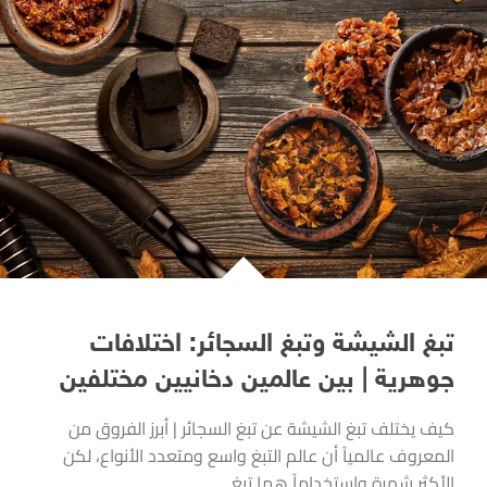
تبغ الشيشة وتبغ السجائر: اختلافات
جوهرية | بين عالمين دخانيين مختلفين
كيف يختلف تبغ الشيشة عن تبغ السجائر | أبرز الفروق من
المعروف عالمياً أن عالم التبغ واسع ومتعدد الأنواع، لكن
الأكثر شهرة واستخداماً هما تبغ