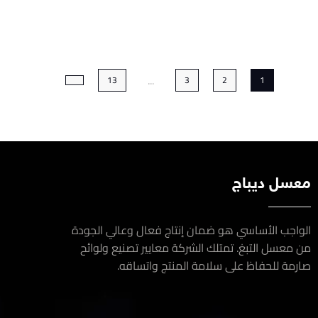
...
13
3
2
1
سل ديباج
اجب الأساسي هو ضمان إنتاج فعال وعالي الجودة
معسل التبغ. تمتلك الشركة معايير تصنيع ولوائح
مة للحفاظ على سلامة المنتج واتساقه.